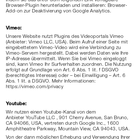
indem sie das unter dem folgenden Link verfügbare
Browser-Plugin herunterladen und installieren: Browser-
Add-on zur Deaktivierung von Google Analytics.
Vimeo:
Unsere Website nutzt Plugins des Videoportals Vimeo
(Anbieter: Vimeo LLC, USA). Beim Aufruf einer Seite mit
eingebettetem Vimeo-Video wird eine Verbindung zu
Vimeo-Servern hergestellt. Dabei werden Daten wie Ihre
IP-Adresse übermittelt. Wenn Sie bei Vimeo eingeloggt
sind, kann Vimeo Ihr Surfverhalten zuordnen. Die Nutzung
erfolgt auf Grundlage von Art. 6 Abs. 1 lit. f DSGVO
(berechtigtes Interesse) oder – bei Einwilligung – Art. 6
Abs. 1 lit. a DSGVO. Mehr Informationen:
https://vimeo.com/privacy
Youtube:
Wir nutzen einen Youtube-Kanal von dem
Anbieter YouTube LLC , 901 Cherry Avenue, San Bruno,
CA 94066, USA, vertreten durch Google Inc., 1600
Amphitheatre Parkway, Mountain View, CA 94043, USA.
Von der dann möglichen Erhebung und Verwendung Ihrer